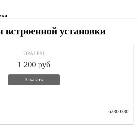
вки
 встроенной установки
OPALESI
1 200
руб
Заказать
62800380