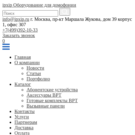
ipxip
Оборудование для домофонии
info@ipxip.ru
г. Москва, пр-кт Маршала Жукова, дом 39 корпус
1, офис 307
+7(499)392-10-33
Заказать звонок
0
Главная
О компании
Новости
Статьи
Портфолио
Каталог
Абонентские устройства
Аксессуары BPT
Готовые комплекты BPT
Вызывные панели
Контакты
Услуги
Партнерам
Доставка
Оплата