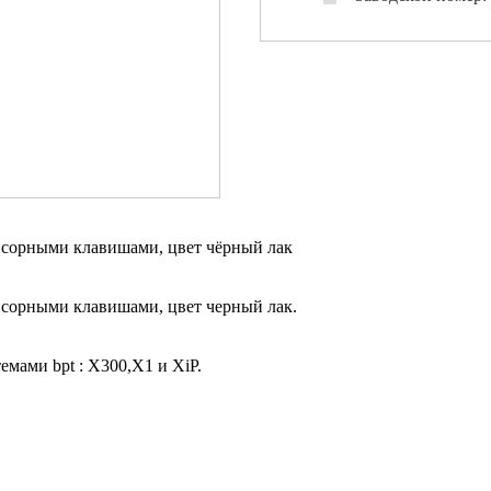
нсорными клавишами, цвет чёрный лак
нсорными клавишами, цвет черный лак.
емами bpt : X300,X1 и XiP.